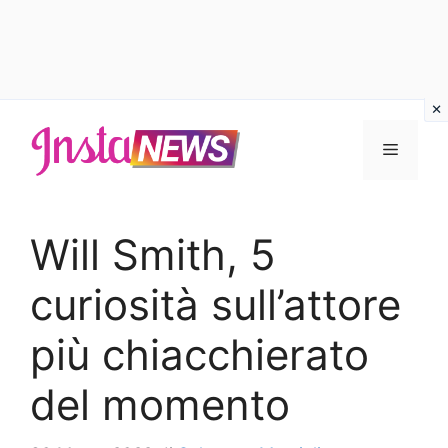
Vai
al
Menu
contenuto
Will Smith, 5
curiosità sull’attore
più chiacchierato
del momento