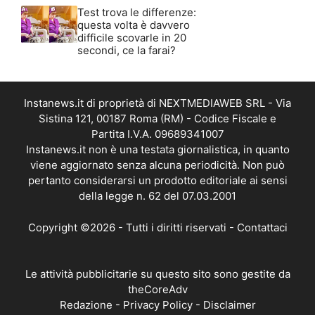
Test trova le differenze:
questa volta è davvero
difficile scovarle in 20
secondi, ce la farai?
Instanews.it di proprietà di NEXTMEDIAWEB SRL - Via
Sistina 121, 00187 Roma (RM) - Codice Fiscale e
Partita I.V.A. 09689341007
Instanews.it non è una testata giornalistica, in quanto
viene aggiornato senza alcuna periodicità. Non può
pertanto considerarsi un prodotto editoriale ai sensi
della legge n. 62 del 07.03.2001
Copyright ©2026 - Tutti i diritti riservati -
Contattaci
Le attività pubblicitarie su questo sito sono gestite da
theCoreAdv
Redazione
-
Privacy Policy
-
Disclaimer