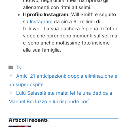
motivo, negli ultimi mesi ha ripreso gli
allenamenti con ritmi altissimi.
Il profilo Instagram
: Will Smith è seguito
su
Instagram
da circa 61 milioni di
follower. La sua bacheca è piena di foto e
video che riprendono momenti sul set ma
ci sono anche moltissime foto insieme
alla sua famiglia.
Categorie
Tv
Amici 21 anticipazioni: doppia eliminazione e
un super ospite
Lulù Selassiè sta male: lei fa una dedica a
Manuel Bortuzzo e lui risponde così
Articoli recenti
Spettacolo