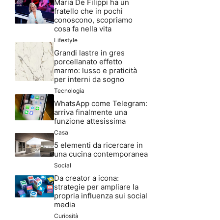
Maria De Filippi ha un
fratello che in pochi
conoscono, scopriamo
cosa fa nella vita
Lifestyle
Grandi lastre in gres
porcellanato effetto
marmo: lusso e praticità
per interni da sogno
Tecnologia
WhatsApp come Telegram:
arriva finalmente una
funzione attesissima
Casa
5 elementi da ricercare in
una cucina contemporanea
Social
Da creator a icona:
strategie per ampliare la
propria influenza sui social
media
Curiosità