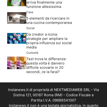
arriva finalmente una
funzione attesissima
Casa
5 elementi da ricercare in
una cucina contemporanea
Social
Da creator a icona:
strategie per ampliare la
propria influenza sui social
media
Curiosità
Test trova le differenze:
questa volta è davvero
difficile scovarle in 20
secondi, ce la farai?
Instanews.it di proprietà di NEXTMEDIAWEB SRL - Via
Sistina 121, 00187 Roma (RM) - Codice Fiscale e
Partita I.V.A. 09689341007
Instanews.it non è una testata giornalistica, in quanto