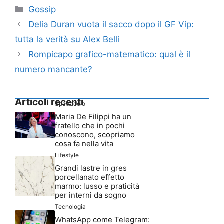
Categorie
Gossip
Delia Duran vuota il sacco dopo il GF Vip:
tutta la verità su Alex Belli
Rompicapo grafico-matematico: qual è il
numero mancante?
Articoli recenti
Spettacolo
Maria De Filippi ha un
fratello che in pochi
conoscono, scopriamo
cosa fa nella vita
Lifestyle
Grandi lastre in gres
porcellanato effetto
marmo: lusso e praticità
per interni da sogno
Tecnologia
WhatsApp come Telegram: