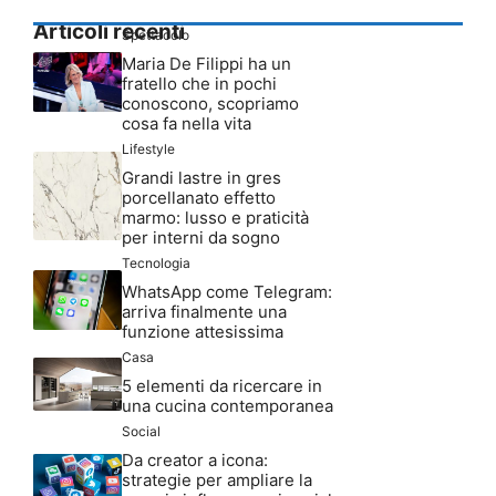
Articoli recenti
Spettacolo
Maria De Filippi ha un
fratello che in pochi
conoscono, scopriamo
cosa fa nella vita
Lifestyle
Grandi lastre in gres
porcellanato effetto
marmo: lusso e praticità
per interni da sogno
Tecnologia
WhatsApp come Telegram:
arriva finalmente una
funzione attesissima
Casa
5 elementi da ricercare in
una cucina contemporanea
Social
Da creator a icona:
strategie per ampliare la