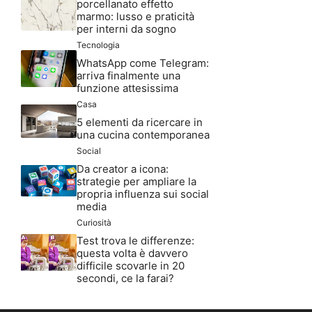
porcellanato effetto
marmo: lusso e praticità
per interni da sogno
Tecnologia
WhatsApp come Telegram:
arriva finalmente una
funzione attesissima
Casa
5 elementi da ricercare in
una cucina contemporanea
Social
Da creator a icona:
strategie per ampliare la
propria influenza sui social
media
Curiosità
Test trova le differenze:
questa volta è davvero
difficile scovarle in 20
secondi, ce la farai?