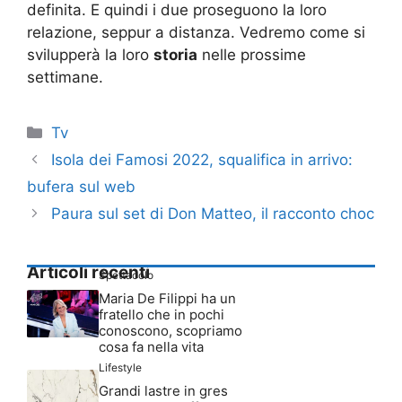
definita. E quindi i due proseguono la loro
relazione, seppur a distanza. Vedremo come si
svilupperà la loro
storia
nelle prossime
settimane.
Categorie
Tv
Isola dei Famosi 2022, squalifica in arrivo:
bufera sul web
Paura sul set di Don Matteo, il racconto choc
Articoli recenti
Spettacolo
Maria De Filippi ha un
fratello che in pochi
conoscono, scopriamo
cosa fa nella vita
Lifestyle
Grandi lastre in gres