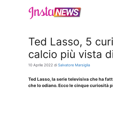
Vai
al
contenuto
Ted Lasso, 5 curi
calcio più vista 
10 Aprile 2022
di
Salvatore Marsiglia
Ted Lasso, la serie televisiva che ha fatt
che lo odiano. Ecco le cinque curiosità p