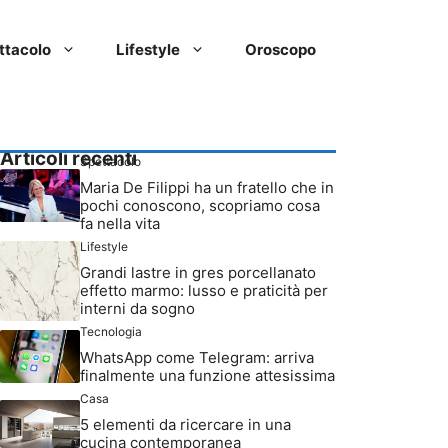
ttacolo
Lifestyle
Oroscopo
Articoli recenti
Spettacolo
Maria De Filippi ha un fratello che in
pochi conoscono, scopriamo cosa
fa nella vita
Lifestyle
Grandi lastre in gres porcellanato
effetto marmo: lusso e praticità per
interni da sogno
Tecnologia
WhatsApp come Telegram: arriva
finalmente una funzione attesissima
Casa
5 elementi da ricercare in una
cucina contemporanea