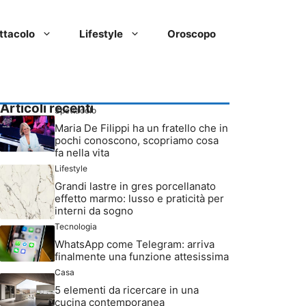
ttacolo
Lifestyle
Oroscopo
Articoli recenti
Spettacolo
Maria De Filippi ha un fratello che in
pochi conoscono, scopriamo cosa
fa nella vita
Lifestyle
Grandi lastre in gres porcellanato
effetto marmo: lusso e praticità per
interni da sogno
Tecnologia
WhatsApp come Telegram: arriva
finalmente una funzione attesissima
Casa
5 elementi da ricercare in una
cucina contemporanea