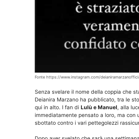
Fonte https://www.instagram.com/deianiramarzanoffici
Senza svelare il nome della coppia che s
Deianira Marzano ha pubblicato, tra le sto
qui in alto. I fan di
Lulù e Manuel
, alla lu
immediatamente pensato a loro, ma con un
sbottato contro i vari pettegolezzi rassicu
Dopo aver svelato che sarà una settimana 