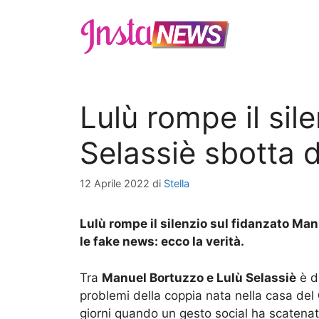
Vai
al
contenuto
Lulù rompe il sil
Selassiè sbotta 
12 Aprile 2022
di
Stella
Lulù rompe il silenzio sul fidanzato Man
le fake news: ecco la verità.
Tra
Manuel Bortuzzo e Lulù Selassiè
è da
problemi della coppia nata nella casa del
giorni quando un gesto social ha scatena