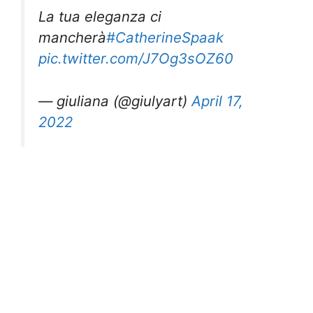
La tua eleganza ci
mancherà
#CatherineSpaak
pic.twitter.com/J7Og3sOZ60
— giuliana (@giulyart)
April 17,
2022