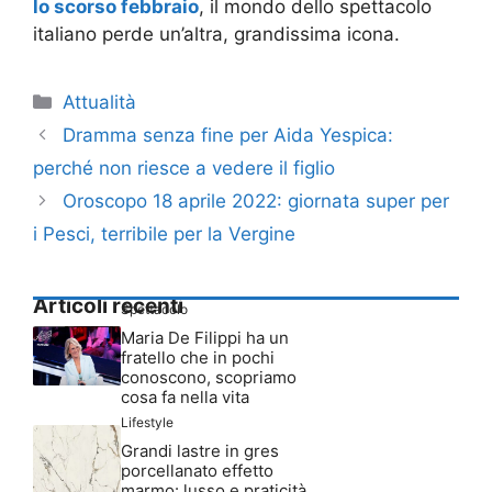
lo scorso febbraio
, il mondo dello spettacolo
italiano perde un’altra, grandissima icona.
Categorie
Attualità
Dramma senza fine per Aida Yespica:
perché non riesce a vedere il figlio
Oroscopo 18 aprile 2022: giornata super per
i Pesci, terribile per la Vergine
Articoli recenti
Spettacolo
Maria De Filippi ha un
fratello che in pochi
conoscono, scopriamo
cosa fa nella vita
Lifestyle
Grandi lastre in gres
porcellanato effetto
marmo: lusso e praticità