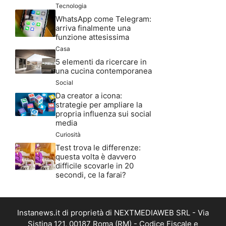
Tecnologia
WhatsApp come Telegram:
arriva finalmente una
funzione attesissima
Casa
5 elementi da ricercare in
una cucina contemporanea
Social
Da creator a icona:
strategie per ampliare la
propria influenza sui social
media
Curiosità
Test trova le differenze:
questa volta è davvero
difficile scovarle in 20
secondi, ce la farai?
Instanews.it di proprietà di NEXTMEDIAWEB SRL - Via
Sistina 121, 00187 Roma (RM) - Codice Fiscale e