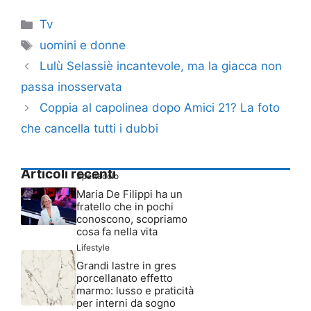
Categorie
Tv
Tag
uomini e donne
Lulù Selassiè incantevole, ma la giacca non
passa inosservata
Coppia al capolinea dopo Amici 21? La foto
che cancella tutti i dubbi
Articoli recenti
Spettacolo
Maria De Filippi ha un
fratello che in pochi
conoscono, scopriamo
cosa fa nella vita
Lifestyle
Grandi lastre in gres
porcellanato effetto
marmo: lusso e praticità
per interni da sogno