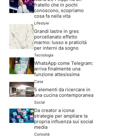
fratello che in pochi
conoscono, scopriamo
cosa fa nella vita
Lifestyle
Grandi lastre in gres
porcellanato effetto
marmo: lusso e praticità
per interni da sogno
Tecnologia
WhatsApp come Telegram:
arriva finalmente una
funzione attesissima
Casa
5 elementi da ricercare in
una cucina contemporanea
Social
Da creator a icona:
strategie per ampliare la
propria influenza sui social
media
Curiosità