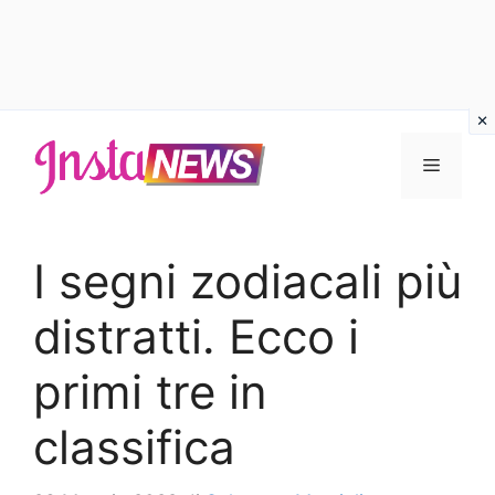
Vai
al
Menu
contenuto
I segni zodiacali più
distratti. Ecco i
primi tre in
classifica