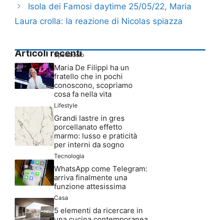
Isola dei Famosi daytime 25/05/22, Maria
Laura crolla: la reazione di Nicolas spiazza
Articoli recenti
Spettacolo
Maria De Filippi ha un
fratello che in pochi
conoscono, scopriamo
cosa fa nella vita
Lifestyle
Grandi lastre in gres
porcellanato effetto
marmo: lusso e praticità
per interni da sogno
Tecnologia
WhatsApp come Telegram:
arriva finalmente una
funzione attesissima
Casa
5 elementi da ricercare in
una cucina contemporanea