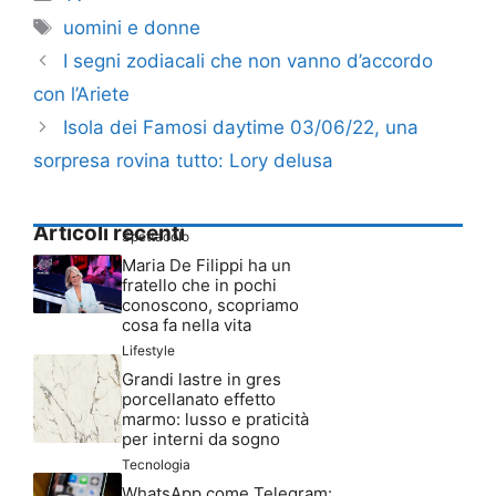
Tag
uomini e donne
I segni zodiacali che non vanno d’accordo
con l’Ariete
Isola dei Famosi daytime 03/06/22, una
sorpresa rovina tutto: Lory delusa
Articoli recenti
Spettacolo
Maria De Filippi ha un
fratello che in pochi
conoscono, scopriamo
cosa fa nella vita
Lifestyle
Grandi lastre in gres
porcellanato effetto
marmo: lusso e praticità
per interni da sogno
Tecnologia
WhatsApp come Telegram: