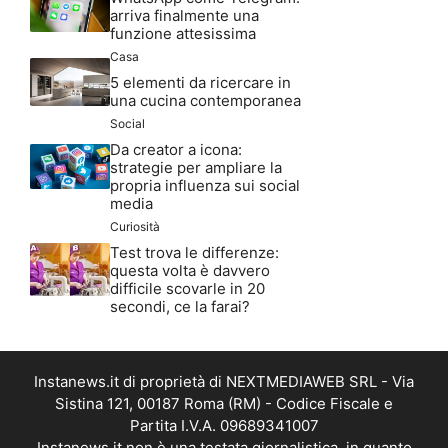
arriva finalmente una
funzione attesissima
Casa
5 elementi da ricercare in
una cucina contemporanea
Social
Da creator a icona:
strategie per ampliare la
propria influenza sui social
media
Curiosità
Test trova le differenze:
questa volta è davvero
difficile scovarle in 20
secondi, ce la farai?
Instanews.it di proprietà di NEXTMEDIAWEB SRL - Via
Sistina 121, 00187 Roma (RM) - Codice Fiscale e
Partita I.V.A. 09689341007
Instanews.it non è una testata giornalistica, in quanto