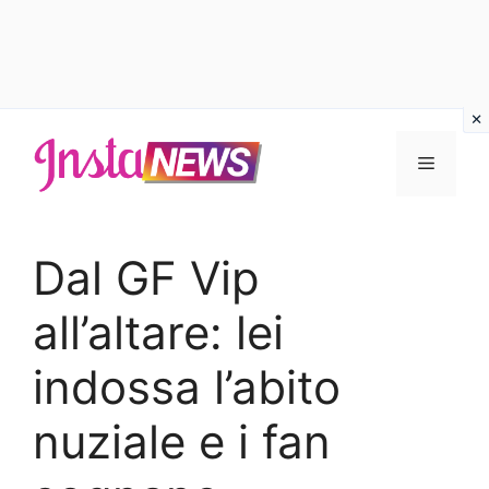
Vai
al
Menu
contenuto
Dal GF Vip
all’altare: lei
indossa l’abito
nuziale e i fan