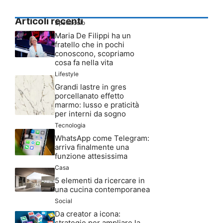
Articoli recenti
Spettacolo
Maria De Filippi ha un
fratello che in pochi
conoscono, scopriamo
cosa fa nella vita
Lifestyle
Grandi lastre in gres
porcellanato effetto
marmo: lusso e praticità
per interni da sogno
Tecnologia
WhatsApp come Telegram:
arriva finalmente una
funzione attesissima
Casa
5 elementi da ricercare in
una cucina contemporanea
Social
Da creator a icona:
strategie per ampliare la