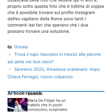
didascalia della foto che vedete qui in alto e,
proprio sotto questa foto che è l’ultima di coppia
che è possibile trovare sul profilo Instagram
dell’ex capitano della Roma sono tanti i
commenti dei fan che sperano che i due
possano trovare una soluzione.
Categorie
Gossip
Trova il lupo nascosto in mezzo alle pecore:
sei abile nei test visivi?
Sanremo 2023, Amadeus scatenato: dopo
Chiara Ferragni, nuovo colpaccio
Articoli recenti
Spettacolo
Maria De Filippi ha un
fratello che in pochi
conoscono, scopriamo