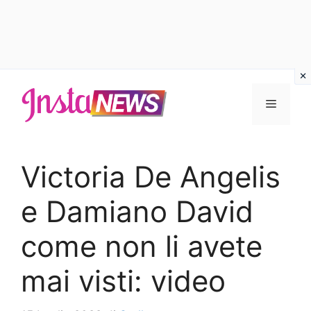
Vai
al
Menu
contenuto
Victoria De Angelis
e Damiano David
come non li avete
mai visti: video