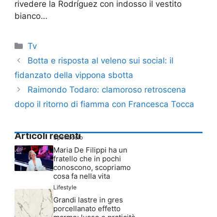
rivedere la Rodríguez con indosso il vestito
bianco…
Categorie
Tv
Botta e risposta al veleno sui social: il
fidanzato della vippona sbotta
Raimondo Todaro: clamoroso retroscena
dopo il ritorno di fiamma con Francesca Tocca
Articoli recenti
Spettacolo
Maria De Filippi ha un
fratello che in pochi
conoscono, scopriamo
cosa fa nella vita
Lifestyle
Grandi lastre in gres
porcellanato effetto