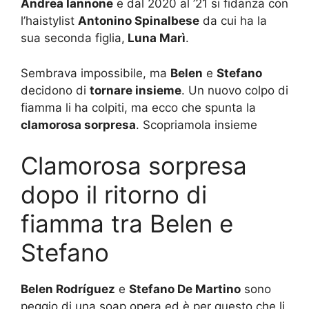
Andrea Iannone
e dal 2020 al ’21 si fidanza con
l’haistylist
Antonino Spinalbese
da cui ha la
sua seconda figlia,
Luna Marì
.
Sembrava impossibile, ma
Belen
e
Stefano
decidono di
tornare insieme
. Un nuovo colpo di
fiamma li ha colpiti, ma ecco che spunta la
clamorosa sorpresa
. Scopriamola insieme
Clamorosa sorpresa
dopo il ritorno di
fiamma tra Belen e
Stefano
Belen Rodríguez
e
Stefano De Martino
sono
peggio di una soap opera ed è per questo che li