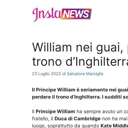
Vai
al
contenuto
William nei guai,
trono d’Inghilter
23 Luglio 2022
di
Salvatore Marsiglia
Il Principe William è seriamente nei gu
perdere il trono d’Inghilterra. I sudditi 
Il
Principe William
ha sempre avuto un co
fratello, il
Duca di Cambridge
non ha mai 
luogo, soprattutto da quando
Kate Middl