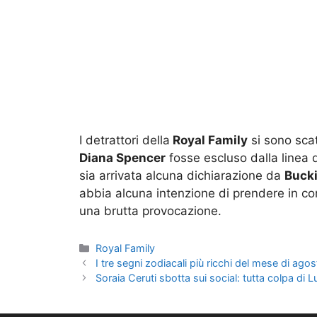
I detrattori della
Royal Family
si sono scat
Diana Spencer
fosse escluso dalla linea 
sia arrivata alcuna dichiarazione da
Buck
abbia alcuna intenzione di prendere in co
una brutta provocazione.
Categorie
Royal Family
I tre segni zodiacali più ricchi del mese di ago
Soraia Ceruti sbotta sui social: tutta colpa di L