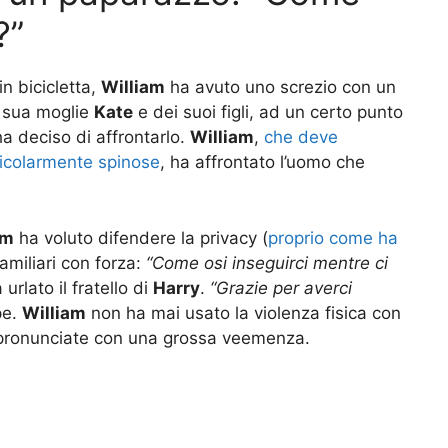
?”
n bicicletta,
William
ha avuto uno screzio con un
i sua moglie
Kate
e dei suoi figli, ad un certo punto
a deciso di affrontarlo.
William
,
che deve
ticolarmente spinose
, ha affrontato l’uomo che
am
ha voluto difendere la privacy (
proprio come ha
familiari con forza:
“Come osi inseguirci mentre ci
a urlato il fratello di
Harry
.
“Grazie per averci
pe.
William
non ha mai usato la violenza fisica con
 pronunciate con una grossa veemenza.