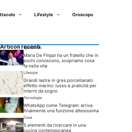
ttacolo
Lifestyle
Oroscopo
Articoli recenti
Spettacolo
Maria De Filippi ha un fratello che in
pochi conoscono, scopriamo cosa
fa nella vita
Lifestyle
Grandi lastre in gres porcellanato
effetto marmo: lusso e praticità per
interni da sogno
Tecnologia
WhatsApp come Telegram: arriva
finalmente una funzione attesissima
Casa
5 elementi da ricercare in una
cucina contemporanea