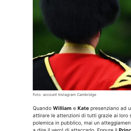
Foto: account Instagram Cambridge
Quando
William
e
Kate
presenziano ad u
attirare le attenzioni di tutti grazie ai lor
polemica in pubblico, mai un atteggiament
a dire il vero) di attaccarlo. Eppure il
Prin