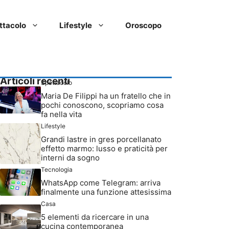
ttacolo
Lifestyle
Oroscopo
Articoli recenti
Spettacolo
Maria De Filippi ha un fratello che in
pochi conoscono, scopriamo cosa
fa nella vita
Lifestyle
Grandi lastre in gres porcellanato
effetto marmo: lusso e praticità per
interni da sogno
Tecnologia
WhatsApp come Telegram: arriva
finalmente una funzione attesissima
Casa
5 elementi da ricercare in una
cucina contemporanea