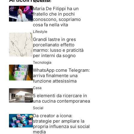
Spettacolo
Maria De Filippi ha un
fratello che in pochi
conoscono, scopriamo
cosa fa nella vita
Lifestyle
Grandi lastre in gres
porcellanato effetto
marmo: lusso e praticità
per interni da sogno
Tecnologia
WhatsApp come Telegram:
arriva finalmente una
funzione attesissima
Casa
5 elementi da ricercare in
una cucina contemporanea
Social
Da creator a icona:
strategie per ampliare la
propria influenza sui social
media