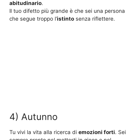
abitudinario
.
Il tuo difetto più grande è che sei una persona
che segue troppo l’
istinto
senza riflettere.
4) Autunno
Tu vivi la vita alla ricerca di
emozioni forti
. Sei
sempre pronto nel metterti in gioco e nel