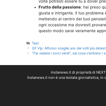
volte potresti essere tu a dover pr
Frutto della passione
: hai preso q
giusta e intrigante. Il tuo problema è
mettendo al centro dei tuoi pensieri l
ogni occasione ma dovresti provare 
questo modo sarai veramente appre
Categorie
Test
GF Vip: Alfonso sceglie uno dei volti più detesta
“Far vedere i sorci verdi”, sai cosa c’entrano i s
Instanews.it di proprietà di NEX
Instanews.it non è una testata giornalistica, i