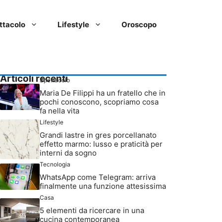
ttacolo
Lifestyle
Oroscopo
Articoli recenti
Spettacolo
Maria De Filippi ha un fratello che in
pochi conoscono, scopriamo cosa
fa nella vita
Lifestyle
Grandi lastre in gres porcellanato
effetto marmo: lusso e praticità per
interni da sogno
Tecnologia
WhatsApp come Telegram: arriva
finalmente una funzione attesissima
Casa
5 elementi da ricercare in una
cucina contemporanea