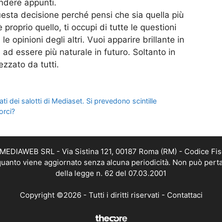
endere appunti.
uesta decisione perché pensi che sia quella più
 proprio quello, ti occupi di tutte le questioni
e opinioni degli altri. Vuoi apparire brillante in
ad essere più naturale in futuro. Soltanto in
zzato da tutti.
ti dei salotti di Mediaset. Si prevedono scintille
orci?
TMEDIAWEB SRL - Via Sistina 121, 00187 Roma (RM) - Codice Fis
n quanto viene aggiornato senza alcuna periodicità. Non può perta
della legge n. 62 del 07.03.2001
Copyright ©2026 - Tutti i diritti riservati -
Contattaci