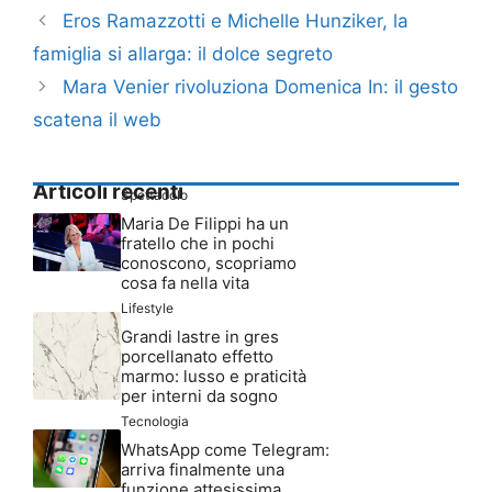
Eros Ramazzotti e Michelle Hunziker, la
famiglia si allarga: il dolce segreto
Mara Venier rivoluziona Domenica In: il gesto
scatena il web
Articoli recenti
Spettacolo
Maria De Filippi ha un
fratello che in pochi
conoscono, scopriamo
cosa fa nella vita
Lifestyle
Grandi lastre in gres
porcellanato effetto
marmo: lusso e praticità
per interni da sogno
Tecnologia
WhatsApp come Telegram:
arriva finalmente una
funzione attesissima