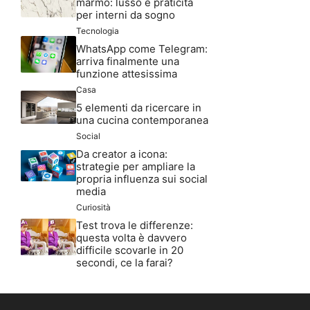
marmo: lusso e praticità
per interni da sogno
Tecnologia
WhatsApp come Telegram:
arriva finalmente una
funzione attesissima
Casa
5 elementi da ricercare in
una cucina contemporanea
Social
Da creator a icona:
strategie per ampliare la
propria influenza sui social
media
Curiosità
Test trova le differenze:
questa volta è davvero
difficile scovarle in 20
secondi, ce la farai?