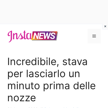
Vai
al
Menu
contenuto
Incredibile, stava
per lasciarlo un
minuto prima delle
nozze