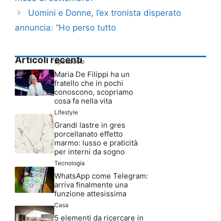
Uomini e Donne, l’ex tronista disperato
annuncia: “Ho perso tutto
Articoli recenti
Spettacolo
Maria De Filippi ha un
fratello che in pochi
conoscono, scopriamo
cosa fa nella vita
Lifestyle
Grandi lastre in gres
porcellanato effetto
marmo: lusso e praticità
per interni da sogno
Tecnologia
WhatsApp come Telegram:
arriva finalmente una
funzione attesissima
Casa
5 elementi da ricercare in