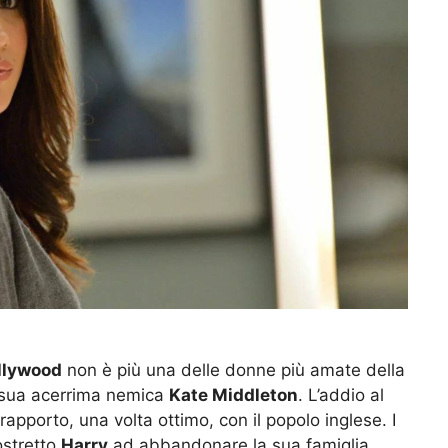
llywood
non è più una delle donne più amate della
 sua acerrima nemica
Kate Middleton
. L’addio al
 rapporto, una volta ottimo, con il popolo inglese. I
ostretto
Harry
ad abbandonare la sua famiglia.