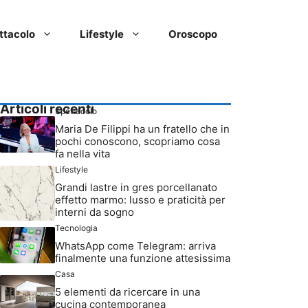
ttacolo
Lifestyle
Oroscopo
Articoli recenti
Spettacolo
Maria De Filippi ha un fratello che in
pochi conoscono, scopriamo cosa
fa nella vita
Lifestyle
Grandi lastre in gres porcellanato
effetto marmo: lusso e praticità per
interni da sogno
Tecnologia
WhatsApp come Telegram: arriva
finalmente una funzione attesissima
Casa
5 elementi da ricercare in una
cucina contemporanea