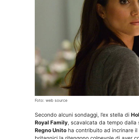
Foto: web source
Secondo alcuni sondaggi, l’ex stella di
Ho
Royal Family
, scavalcata da tempo dalla
Regno Unito
ha contribuito ad incrinare il
britannici la ritengono colpevole di aver c