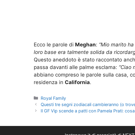
Ecco le parole di
Meghan
:
“Mio marito ha 
loro base era talmente solida da ricordargl
Questo aneddoto è stato raccontato anc
passa davanti alle palme esclama:
“Ciao 
abbiano compreso le parole sulla casa, com
residenza in
California
.
Categorie
Royal Family
Questi tre segni zodiacali cambieranno (o tro
Il GF Vip scende a patti con Pamela Prati: cosa 