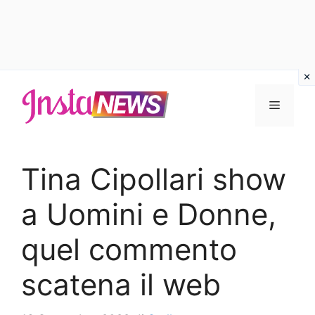
Vai
al
Menu
contenuto
Tina Cipollari show
a Uomini e Donne,
quel commento
scatena il web