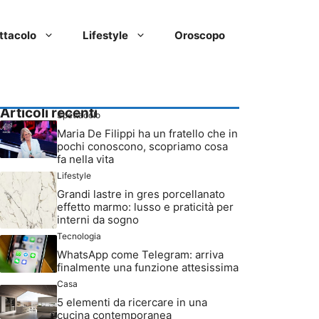
ttacolo
Lifestyle
Oroscopo
Articoli recenti
Spettacolo
Maria De Filippi ha un fratello che in
pochi conoscono, scopriamo cosa
fa nella vita
Lifestyle
Grandi lastre in gres porcellanato
effetto marmo: lusso e praticità per
interni da sogno
Tecnologia
WhatsApp come Telegram: arriva
finalmente una funzione attesissima
Casa
5 elementi da ricercare in una
cucina contemporanea