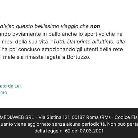
diviso questo bellissimo viaggio che
non
rando ovviamente in ballo anche lo sportivo che ha
 mesi della sua vita.
“Tutti! Dal primo all’ultimo, alla
ha poi concluso emozionando gli utenti della rete
 male sia rimasta legata a Bortuzzo.
tato da Lei!
timo
TMEDIAWEB SRL - Via Sistina 121, 00187 Roma (RM) - Codice Fis
n quanto viene aggiornato senza alcuna periodicità. Non può perta
della legge n. 62 del 07.03.2001