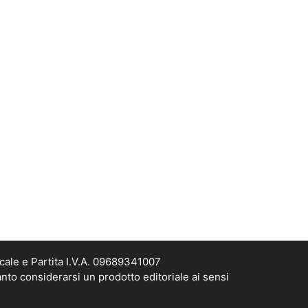
cale e Partita I.V.A. 09689341007
nto considerarsi un prodotto editoriale ai sensi