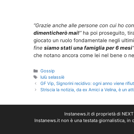
“Grazie anche alle persone con cui ho con
dimenticherò mai!
“
ha poi proseguito, ti
giocato un ruolo fondamentale negli ultimi
fine
siamo stati una famiglia per 6 mesi
“
che notano ancora come lei nel bene o nel
Categorie
Gossip
Tag
lulù selassiè
GF Vip, Signorini recidivo: ogni anno viene rifiu
Striscia la notizia, da ex Amici a Velina, è un at
Instanews.it di proprietà di NEX
Instanews.it non è una testata giornalistica, i