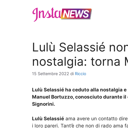
Vai
al
contenuto
Lulù Selassié non
nostalgia: torna
15 Settembre 2022
di
Riccio
Lulù Selassié ha ceduto alla nostalgia e
Manuel Bortuzzo, conosciuto durante il 
Signorini.
Lulù Selassié
ama avere un contatto diret
i loro pareri. Tant’è che non di rado ama f