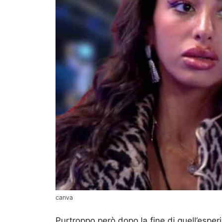
canva
Purtroppo però dopo la fine di quell’esper