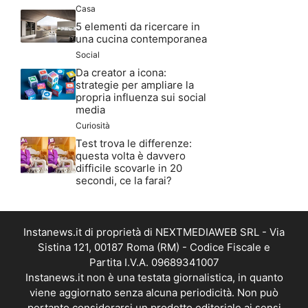
Casa
5 elementi da ricercare in
una cucina contemporanea
Social
Da creator a icona:
strategie per ampliare la
propria influenza sui social
media
Curiosità
Test trova le differenze:
questa volta è davvero
difficile scovarle in 20
secondi, ce la farai?
Instanews.it di proprietà di NEXTMEDIAWEB SRL - Via
Sistina 121, 00187 Roma (RM) - Codice Fiscale e
Partita I.V.A. 09689341007
Instanews.it non è una testata giornalistica, in quanto
viene aggiornato senza alcuna periodicità. Non può
pertanto considerarsi un prodotto editoriale ai sensi