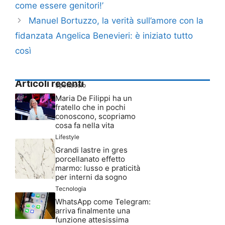
come essere genitori!’
Manuel Bortuzzo, la verità sull’amore con la
fidanzata Angelica Benevieri: è iniziato tutto
così
Articoli recenti
Spettacolo
Maria De Filippi ha un
fratello che in pochi
conoscono, scopriamo
cosa fa nella vita
Lifestyle
Grandi lastre in gres
porcellanato effetto
marmo: lusso e praticità
per interni da sogno
Tecnologia
WhatsApp come Telegram:
arriva finalmente una
funzione attesissima