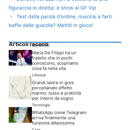
figuraccia in diretta: è show al GF Vip
Test della parola d’ordine, riuscirai a farti
beffe delle guardie? Mettiti in gioco!
Articoli recenti
Spettacolo
Maria De Filippi ha un
fratello che in pochi
conoscono, scopriamo
cosa fa nella vita
Lifestyle
Grandi lastre in gres
porcellanato effetto
marmo: lusso e praticità
per interni da sogno
Tecnologia
WhatsApp come Telegram:
arriva finalmente una
funzione attesissima
Casa