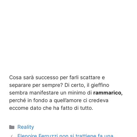
Cosa sarà successo per farli scattare e
separare per sempre? Di certo, il gieffino
sembra manifestare un minimo di
rammarico,
perché in fondo a quell’amore ci credeva
eccome dato che ha fatto di tutto.
Categorie
Reality
Elenoire Ferruzzi non si trattiene fa una