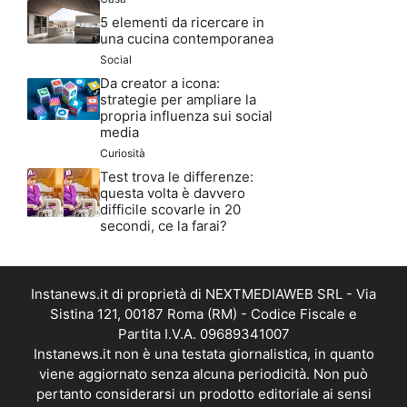
5 elementi da ricercare in
una cucina contemporanea
Social
Da creator a icona:
strategie per ampliare la
propria influenza sui social
media
Curiosità
Test trova le differenze:
questa volta è davvero
difficile scovarle in 20
secondi, ce la farai?
Instanews.it di proprietà di NEXTMEDIAWEB SRL - Via
Sistina 121, 00187 Roma (RM) - Codice Fiscale e
Partita I.V.A. 09689341007
Instanews.it non è una testata giornalistica, in quanto
viene aggiornato senza alcuna periodicità. Non può
pertanto considerarsi un prodotto editoriale ai sensi