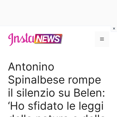
Vai
al
Menu
contenuto
Antonino
Spinalbese rompe
il silenzio su Belen:
‘Ho sfidato le leggi