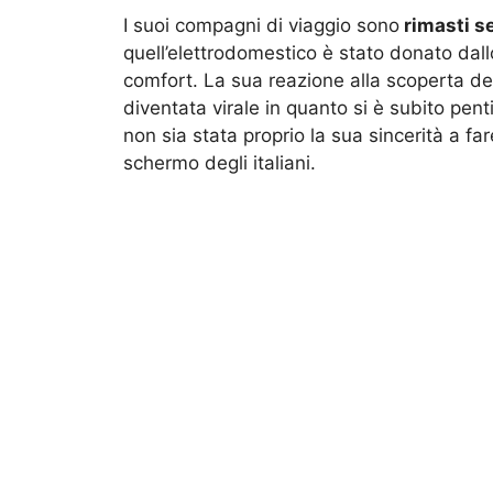
I suoi compagni di viaggio sono
rimasti s
quell’elettrodomestico è stato donato dall
comfort. La sua reazione alla scoperta de
diventata virale in quanto si è subito pen
non sia stata proprio la sua sincerità a fa
schermo degli italiani.
Elenoire Ferruzzi
è pronta a conquistare t