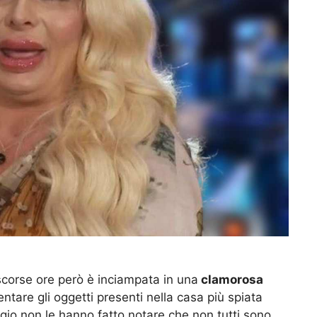
scorse ore però è inciampata in una
clamorosa
are gli oggetti presenti nella casa più spiata
aggio non le hanno fatto notare che non tutti sono