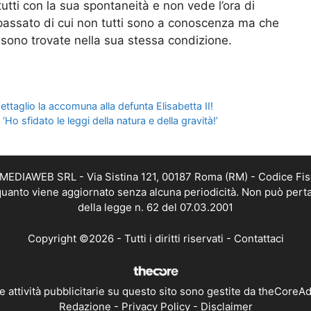
le passato di cui non tutti sono a conoscenza ma che
sono trovate nella sua stessa condizione.
 dettaglio la accomuna alla defunta Elisabetta II!
Ho sfidato le leggi della natura e della gravità!’
TMEDIAWEB SRL - Via Sistina 121, 00187 Roma (RM) - Codice Fis
n quanto viene aggiornato senza alcuna periodicità. Non può perta
della legge n. 62 del 07.03.2001
Copyright ©2026 - Tutti i diritti riservati -
Contattaci
e attività pubblicitarie su questo sito sono gestite da theCoreA
Redazione
-
Privacy Policy
-
Disclaimer