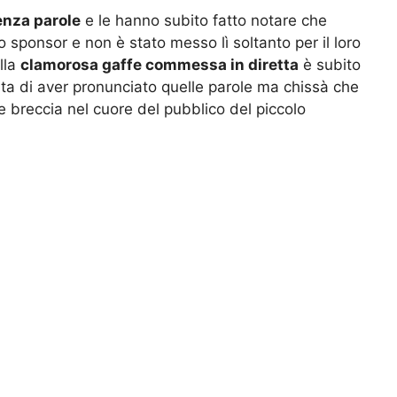
enza parole
e le hanno subito fatto notare che
o sponsor e non è stato messo lì soltanto per il loro
lla
clamorosa gaffe commessa in diretta
è subito
tita di aver pronunciato quelle parole ma chissà che
re breccia nel cuore del pubblico del piccolo
utti con la sua spontaneità e non vede l’ora di