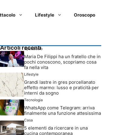
ttacolo
Lifestyle
Oroscopo
Articoli recenti
Spettacolo
Maria De Filippi ha un fratello che in
pochi conoscono, scopriamo cosa
fa nella vita
Lifestyle
Grandi lastre in gres porcellanato
effetto marmo: lusso e praticità per
interni da sogno
Tecnologia
WhatsApp come Telegram: arriva
finalmente una funzione attesissima
Casa
5 elementi da ricercare in una
cucina contemporanea