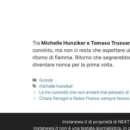
Tra
Michelle Hunziker e Tomaso Trussar
convinto, ma non ci resta che aspettare ult
ritorno di fiamma. Ritorno che segnerebbe 
diventare nonna per la prima volta.
Categorie
Gossip
Tag
michelle hunziker
Le tre curiosità che non avresti mai pensato di
Chiara Ferragni e Fedez l’hanno sempre tenuto 
Instanews.it di proprietà di NEX
Instanews.it non è una testata giornalistica, i