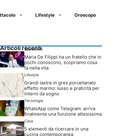
ttacolo
Lifestyle
Oroscopo
Articoli recenti
Spettacolo
Maria De Filippi ha un fratello che in
pochi conoscono, scopriamo cosa
fa nella vita
Lifestyle
Grandi lastre in gres porcellanato
effetto marmo: lusso e praticità per
interni da sogno
Tecnologia
WhatsApp come Telegram: arriva
finalmente una funzione attesissima
Casa
5 elementi da ricercare in una
cucina contemporanea