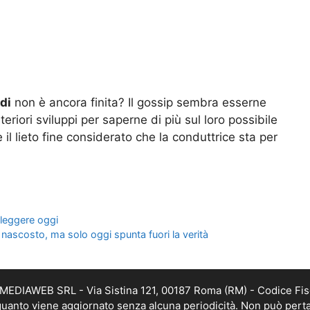
di
non è ancora finita? Il gossip sembra esserne
eriori sviluppi per saperne di più sul loro possibile
il lieto fine considerato che la conduttrice sta per
 leggere oggi
nascosto, ma solo oggi spunta fuori la verità
TMEDIAWEB SRL - Via Sistina 121, 00187 Roma (RM) - Codice Fis
n quanto viene aggiornato senza alcuna periodicità. Non può perta