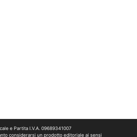
cale e Partita I.V.A. 09689341007
nto considerarsi un prodotto editoriale ai sensi