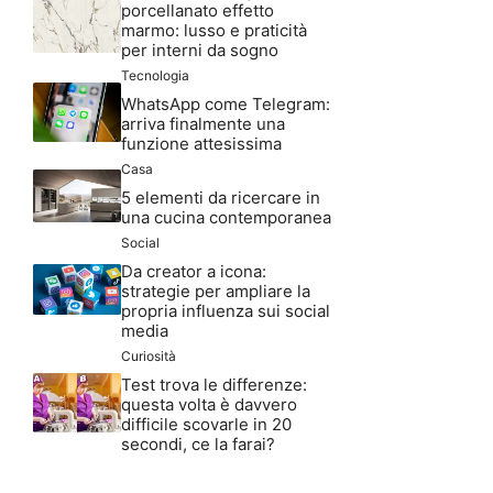
porcellanato effetto
marmo: lusso e praticità
per interni da sogno
Tecnologia
WhatsApp come Telegram:
arriva finalmente una
funzione attesissima
Casa
5 elementi da ricercare in
una cucina contemporanea
Social
Da creator a icona:
strategie per ampliare la
propria influenza sui social
media
Curiosità
Test trova le differenze:
questa volta è davvero
difficile scovarle in 20
secondi, ce la farai?