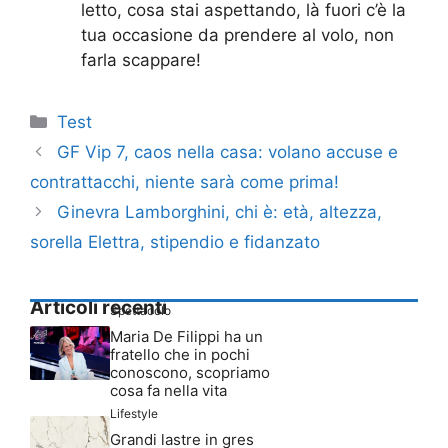
letto, cosa stai aspettando, là fuori c’è la
tua occasione da prendere al volo, non
farla scappare!
Categorie
Test
GF Vip 7, caos nella casa: volano accuse e
contrattacchi, niente sarà come prima!
Ginevra Lamborghini, chi è: età, altezza,
sorella Elettra, stipendio e fidanzato
Articoli recenti
Spettacolo
Maria De Filippi ha un
fratello che in pochi
conoscono, scopriamo
cosa fa nella vita
Lifestyle
Grandi lastre in gres