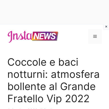
Vai
al
Menu
contenuto
Coccole e baci
notturni: atmosfera
bollente al Grande
Fratello Vip 2022