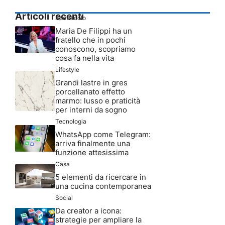
Articoli recenti
Spettacolo
Maria De Filippi ha un
fratello che in pochi
conoscono, scopriamo
cosa fa nella vita
Lifestyle
Grandi lastre in gres
porcellanato effetto
marmo: lusso e praticità
per interni da sogno
Tecnologia
WhatsApp come Telegram:
arriva finalmente una
funzione attesissima
Casa
5 elementi da ricercare in
una cucina contemporanea
Social
Da creator a icona:
strategie per ampliare la