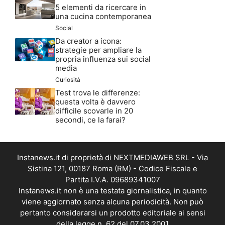
5 elementi da ricercare in
una cucina contemporanea
Social
Da creator a icona:
strategie per ampliare la
propria influenza sui social
media
Curiosità
Test trova le differenze:
questa volta è davvero
difficile scovarle in 20
secondi, ce la farai?
Instanews.it di proprietà di NEXTMEDIAWEB SRL - Via
Sistina 121, 00187 Roma (RM) - Codice Fiscale e
Partita I.V.A. 09689341007
Instanews.it non è una testata giornalistica, in quanto
viene aggiornato senza alcuna periodicità. Non può
pertanto considerarsi un prodotto editoriale ai sensi
della legge n. 62 del 07.03.2001