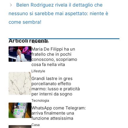
Belen Rodriguez rivela il dettaglio che
nessuno si sarebbe mai aspettato: niente è
come sembra!
Articoli recenti
Spettacolo
Maria De Filippi ha un
fratello che in pochi
conoscono, scopriamo
cosa fa nella vita
Lifestyle
Grandi lastre in gres
porcellanato effetto
marmo: lusso e praticità
per interni da sogno
Tecnologia
WhatsApp come Telegram:
arriva finalmente una
funzione attesissima
Casa