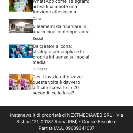
WhatsApp come Telegram:
arriva finalmente una
funzione attesissima
Casa
5 elementi da ricercare in
una cucina contemporanea
Social
Da creator a icona:
strategie per ampliare la
propria influenza sui social
media
Curiosità
Test trova le differenze:
questa volta è davvero
difficile scovarle in 20
secondi, ce la farai?
Instanews.it di proprietà di NEXTMEDIAWEB SRL - Via
Sistina 121, 00187 Roma (RM) - Codice Fiscale e
Partita I.V.A. 09689341007