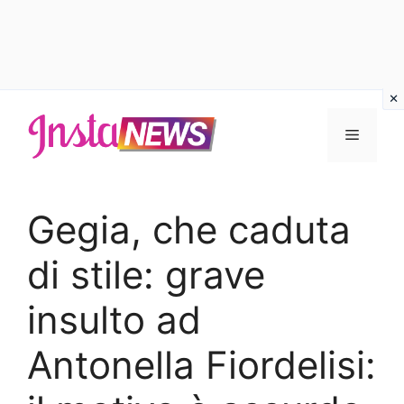
Vai
al
Menu
contenuto
Gegia, che caduta
di stile: grave
insulto ad
Antonella Fiordelisi: