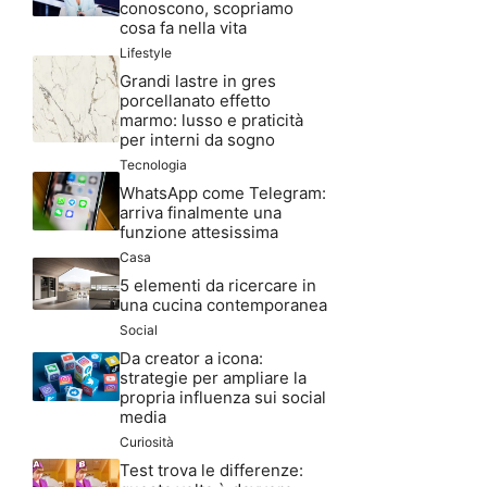
conoscono, scopriamo
cosa fa nella vita
Lifestyle
Grandi lastre in gres
porcellanato effetto
marmo: lusso e praticità
per interni da sogno
Tecnologia
WhatsApp come Telegram:
arriva finalmente una
funzione attesissima
Casa
5 elementi da ricercare in
una cucina contemporanea
Social
Da creator a icona:
strategie per ampliare la
propria influenza sui social
media
Curiosità
Test trova le differenze: