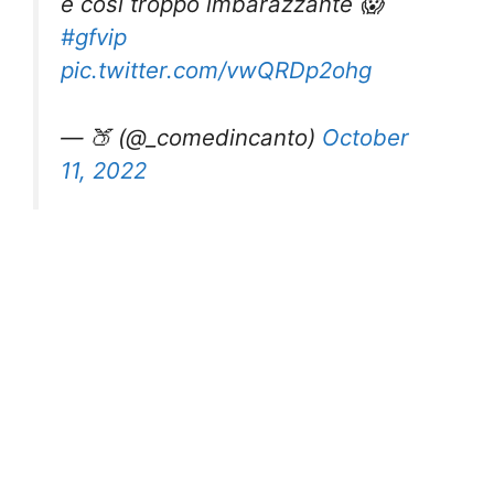
è così troppo imbarazzante 😱
#gfvip
pic.twitter.com/vwQRDp2ohg
— 🍑 (@_comedincanto)
October
11, 2022