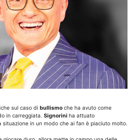
iche sul caso di
bullismo
che ha avuto come
do in carreggiata.
Signorini
ha attuato
a situazione in un modo che ai fan è piaciuto molto.
a giocare duro, allora mette in campo una delle