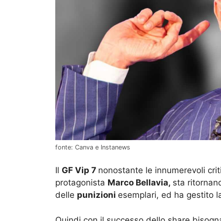
fonte: Canva e Instanews
Il
GF Vip 7
nonostante le innumerevoli crit
protagonista
Marco Bellavia,
sta ritornan
delle
punizioni
esemplari, ed ha gestito l
Quindi con il successo dello share bisogn