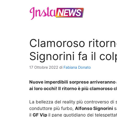
Vai
al
contenuto
Clamoroso ritorn
Signorini fa il co
17 Ottobre 2022
di
Fabiana Donato
Nuove imperdibili sorprese arriveranno a
ai loro occhi! Il ritorno è più clamoroso 
La bellezza del reality più controverso di
conduttore più furbo,
Alfonso Signorini
s
il
GF Vip
il pane quotidiano dei telespettat