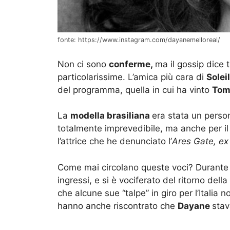
fonte: https://www.instagram.com/dayanemelloreal/
Non ci sono
conferme,
ma il gossip dice 
particolarissime. L’amica più cara di
Solei
del programma, quella in cui ha vinto
Tom
La
modella brasiliana
era stata un perso
totalmente imprevedibile, ma anche per i
l’attrice che he denunciato l’
Ares Gate, ex
Come mai circolano queste voci? Durante 
ingressi, e si è vociferato del ritorno dell
che alcune sue “talpe” in giro per l’Itali
hanno anche riscontrato che
Dayane
sta