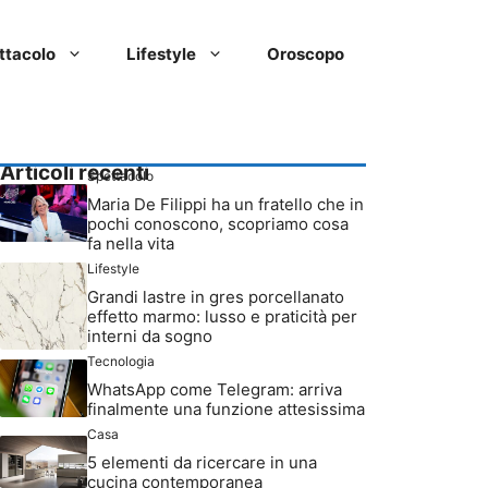
ttacolo
Lifestyle
Oroscopo
Articoli recenti
Spettacolo
Maria De Filippi ha un fratello che in
pochi conoscono, scopriamo cosa
fa nella vita
Lifestyle
Grandi lastre in gres porcellanato
effetto marmo: lusso e praticità per
interni da sogno
Tecnologia
WhatsApp come Telegram: arriva
finalmente una funzione attesissima
Casa
5 elementi da ricercare in una
cucina contemporanea