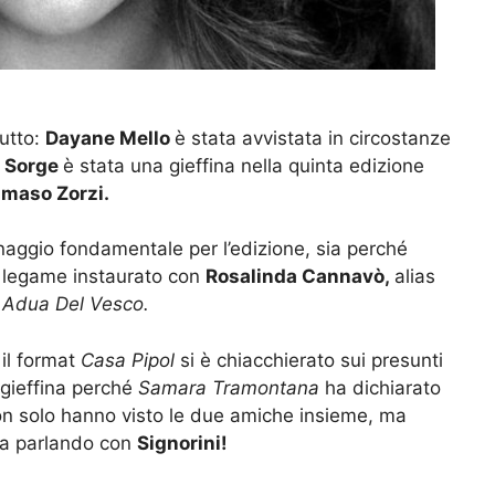
tutto:
Dayane Mello
è stata avvistata in circostanze
l Sorge
è stata una gieffina nella quinta edizione
maso Zorzi.
naggio fondamentale per l’edizione, sia perché
l legame instaurato con
Rosalinda Cannavò,
alias
 Adua Del Vesco.
il format
Casa Pipol
si è chiacchierato sui presunti
a gieffina perché
Samara Tramontana
ha dichiarato
a non solo hanno visto le due amiche insieme, ma
va parlando con
Signorini!