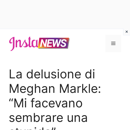
Vai
al
Menu
contenuto
La delusione di
Meghan Markle:
“Mi facevano
sembrare una