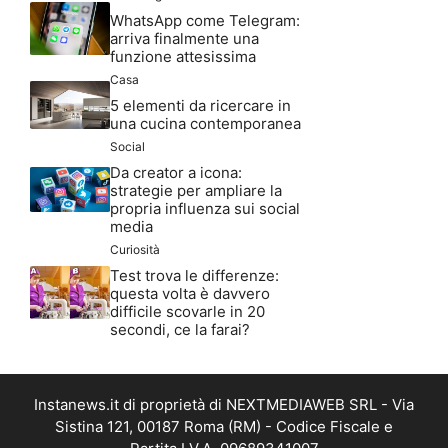
WhatsApp come Telegram:
arriva finalmente una
funzione attesissima
Casa
5 elementi da ricercare in
una cucina contemporanea
Social
Da creator a icona:
strategie per ampliare la
propria influenza sui social
media
Curiosità
Test trova le differenze:
questa volta è davvero
difficile scovarle in 20
secondi, ce la farai?
Instanews.it di proprietà di NEXTMEDIAWEB SRL - Via
Sistina 121, 00187 Roma (RM) - Codice Fiscale e