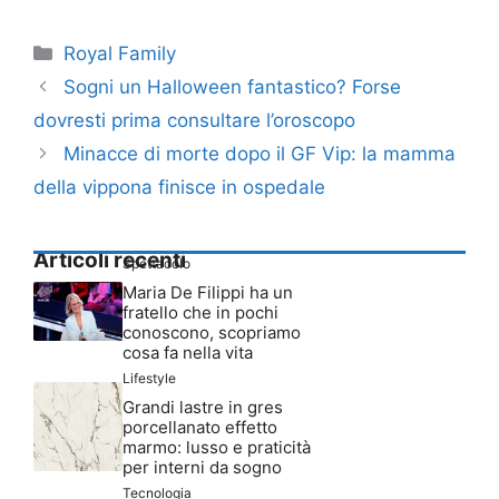
Categorie
Royal Family
Sogni un Halloween fantastico? Forse
dovresti prima consultare l’oroscopo
Minacce di morte dopo il GF Vip: la mamma
della vippona finisce in ospedale
Articoli recenti
Spettacolo
Maria De Filippi ha un
fratello che in pochi
conoscono, scopriamo
cosa fa nella vita
Lifestyle
Grandi lastre in gres
porcellanato effetto
marmo: lusso e praticità
per interni da sogno
Tecnologia