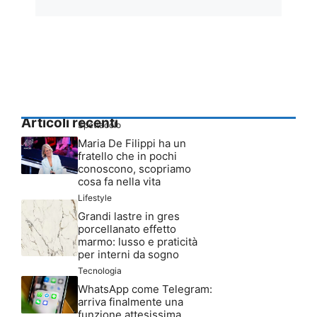
Articoli recenti
Spettacolo
Maria De Filippi ha un
fratello che in pochi
conoscono, scopriamo
cosa fa nella vita
Lifestyle
Grandi lastre in gres
porcellanato effetto
marmo: lusso e praticità
per interni da sogno
Tecnologia
WhatsApp come Telegram:
arriva finalmente una
funzione attesissima