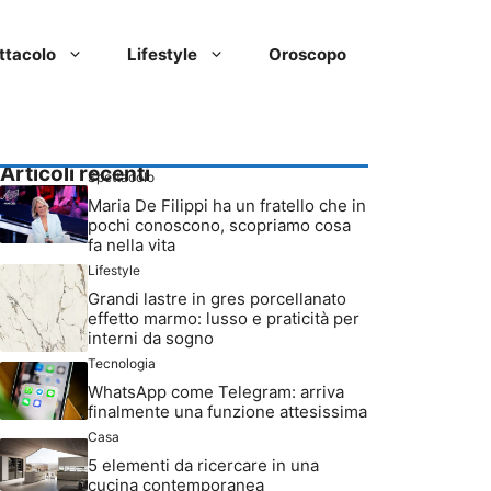
ttacolo
Lifestyle
Oroscopo
Articoli recenti
Spettacolo
Maria De Filippi ha un fratello che in
pochi conoscono, scopriamo cosa
fa nella vita
Lifestyle
Grandi lastre in gres porcellanato
effetto marmo: lusso e praticità per
interni da sogno
Tecnologia
WhatsApp come Telegram: arriva
finalmente una funzione attesissima
Casa
5 elementi da ricercare in una
cucina contemporanea