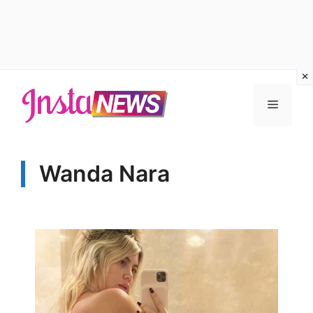
Vai
al
Menu
contenuto
Wanda Nara