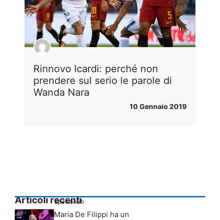
Rinnovo Icardi: perché non
prendere sul serio le parole di
Wanda Nara
10 Gennaio 2019
Articoli recenti
Spettacolo
Maria De Filippi ha un