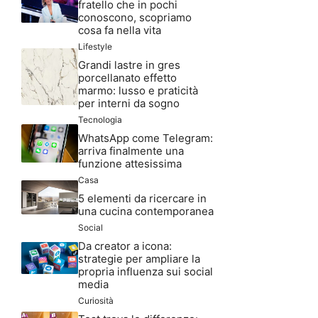
fratello che in pochi
conoscono, scopriamo
cosa fa nella vita
Lifestyle
Grandi lastre in gres
porcellanato effetto
marmo: lusso e praticità
per interni da sogno
Tecnologia
WhatsApp come Telegram:
arriva finalmente una
funzione attesissima
Casa
5 elementi da ricercare in
una cucina contemporanea
Social
Da creator a icona:
strategie per ampliare la
propria influenza sui social
media
Curiosità