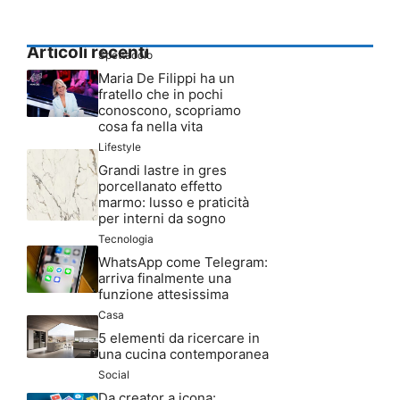
Articoli recenti
Spettacolo
Maria De Filippi ha un
fratello che in pochi
conoscono, scopriamo
cosa fa nella vita
Lifestyle
Grandi lastre in gres
porcellanato effetto
marmo: lusso e praticità
per interni da sogno
Tecnologia
WhatsApp come Telegram:
arriva finalmente una
funzione attesissima
Casa
5 elementi da ricercare in
una cucina contemporanea
Social
Da creator a icona: