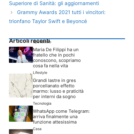
Superiore di Sanità: gli aggiornamenti
Grammy Awards 2021 tutti i vincitori:
trionfano Taylor Swift e Beyoncé
Articoli recenti
Spettacolo
Maria De Filippi ha un
fratello che in pochi
conoscono, scopriamo
cosa fa nella vita
Lifestyle
Grandi lastre in gres
porcellanato effetto
marmo: lusso e praticità
per interni da sogno
Tecnologia
WhatsApp come Telegram:
arriva finalmente una
funzione attesissima
Casa