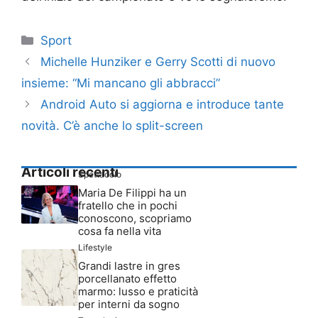
Categorie
Sport
Michelle Hunziker e Gerry Scotti di nuovo
insieme: “Mi mancano gli abbracci”
Android Auto si aggiorna e introduce tante
novità. C’è anche lo split-screen
Articoli recenti
Spettacolo
Maria De Filippi ha un
fratello che in pochi
conoscono, scopriamo
cosa fa nella vita
Lifestyle
Grandi lastre in gres
porcellanato effetto
marmo: lusso e praticità
per interni da sogno