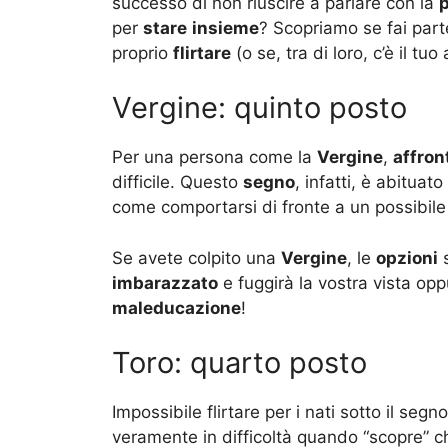
successo di non riuscire a parlare con la
per
stare
insieme
? Scopriamo se fai part
proprio
flirtare
(o se, tra di loro, c’è il t
Vergine: quinto posto
Per una persona come la
Vergine
,
affron
difficile. Questo
segno
, infatti, è abituat
come comportarsi di fronte a un possibile f
Se avete colpito una
Vergine
, le
opzioni
imbarazzato
e fuggirà la vostra vista op
maleducazione
!
Toro: quarto posto
Impossibile flirtare per i nati sotto il segn
veramente in difficoltà quando “scopre” ch