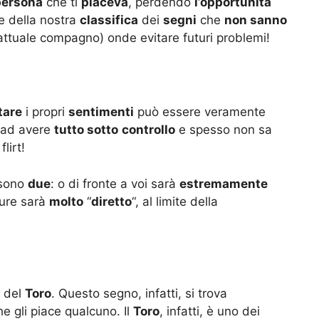
persona
che ti
piaceva
, perdendo
l’opportunità
e della nostra
classifica
dei
segni
che
non sanno
uo attuale compagno) onde evitare futuri problemi!
tare
i propri
sentimenti
può essere veramente
o ad avere
tutto sotto
controllo
e spesso non sa
lirt!
sono
due
: o di fronte a voi sarà
estremamente
pure sarà
molto
“
diretto
“, al limite della
o del
Toro
. Questo segno, infatti, si trova
e gli piace qualcuno. Il
Toro
, infatti, è uno dei