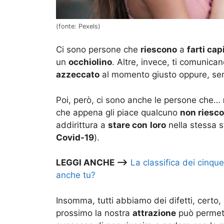
(fonte: Pexels)
Ci sono persone che
riescono
a
farti cap
un
occhiolino
. Altre, invece, ti comunican
azzeccato
al momento giusto oppure, s
Poi, però, ci sono anche le persone che…
che appena gli piace qualcuno
non riesc
addirittura a
stare con
loro
nella stessa s
Covid-19
).
LEGGI ANCHE –>
La classifica dei cinque 
anche tu?
Insomma, tutti abbiamo dei difetti, certo,
prossimo la nostra
attrazione
può permette