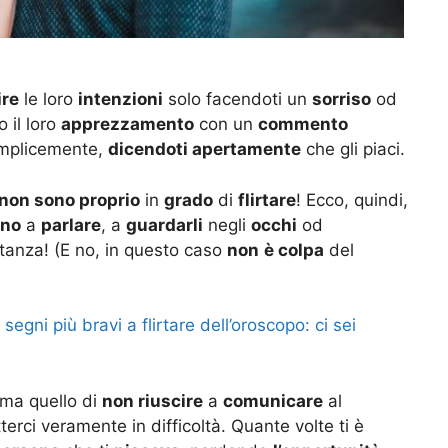
ire
le loro
intenzioni
solo facendoti un
sorriso
od
o il loro
apprezzamento
con un
commento
emplicemente,
dicendoti apertamente
che gli piaci.
non sono proprio
in
grado
di
flirtare
! Ecco, quindi,
ono
a
parlare
, a
guardarli
negli
occhi
od
tanza! (E no, in questo caso
non
è colpa
del
segni più bravi a flirtare dell’oroscopo: ci sei
 ma quello di
non riuscire
a
comunicare
al
rci veramente in difficoltà. Quante volte ti è