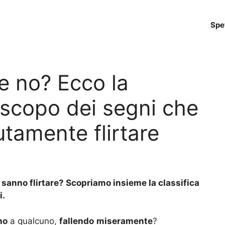
Spe
re no? Ecco la
roscopo dei segni che
tamente flirtare
 sanno flirtare? Scopriamo insieme la classifica
i.
no
a qualcuno,
fallendo
miseramente
?