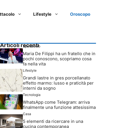
ttacolo
Lifestyle
Oroscopo
Articoli recenti
Spettacolo
Maria De Filippi ha un fratello che in
pochi conoscono, scopriamo cosa
fa nella vita
Lifestyle
Grandi lastre in gres porcellanato
effetto marmo: lusso e praticità per
interni da sogno
Tecnologia
WhatsApp come Telegram: arriva
finalmente una funzione attesissima
Casa
5 elementi da ricercare in una
cucina contemporanea