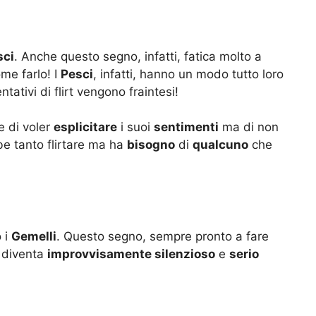
sci
. Anche questo segno, infatti, fatica molto a
ome farlo! I
Pesci
, infatti, hanno un modo tutto loro
ntativi di flirt vengono fraintesi!
e di voler
esplicitare
i suoi
sentimenti
ma di non
e tanto flirtare ma ha
bisogno
di
qualcuno
che
 i
Gemelli
. Questo segno, sempre pronto a fare
, diventa
improvvisamente silenzioso
e
serio