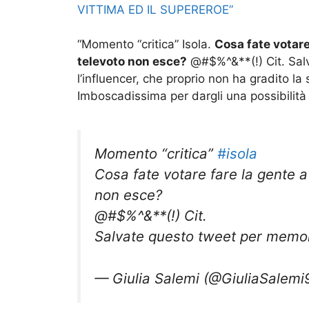
VITTIMA ED IL SUPEREROE”
“Momento “critica”
Isola.
Cosa fate votare 
televoto non esce?
@#$%^&**(!) Cit. Salv
l’influencer, che proprio non ha gradito la s
Imboscadissima per dargli una possibilità 
Momento “critica”
#isola
Cosa fate votare fare la gente a 
non esce?
@#$%^&**(!) Cit.
Salvate questo tweet per memor
— Giulia Salemi (@GiuliaSalem