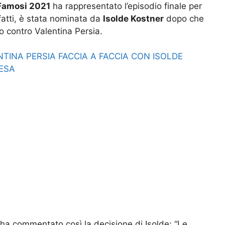
 Famosi 2021
ha rappresentato l’episodio finale per
infatti, è stata nominata da
Isolde Kostner
dopo che
to contro Valentina Persia.
NTINA PERSIA FACCIA A FACCIA CON ISOLDE
ESA
ha commentato così la decisione di Isolde: “Le