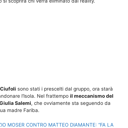
i scoprirà chi verrà eliminato dal reality.
Ciufoli
sono stati i prescelti dal gruppo, ora starà
ndonare l’Isola. Nel frattempo
il meccanismo del
 Giulia Salemi
, che ovviamente sta seguendo da
sua madre Fariba.
AZIO MOSER CONTRO MATTEO DIAMANTE: “FA LA