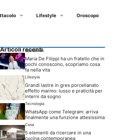
ttacolo
Lifestyle
Oroscopo
Articoli recenti
Spettacolo
Maria De Filippi ha un fratello che in
pochi conoscono, scopriamo cosa
fa nella vita
Lifestyle
Grandi lastre in gres porcellanato
effetto marmo: lusso e praticità per
interni da sogno
Tecnologia
WhatsApp come Telegram: arriva
finalmente una funzione attesissima
Casa
5 elementi da ricercare in una
cucina contemporanea