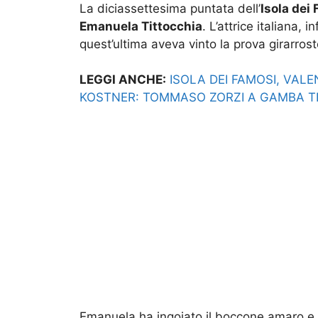
La diciassettesima puntata dell’
Isola dei
Emanuela Tittocchia
. L’attrice italiana, 
quest’ultima aveva vinto la prova girarros
LEGGI ANCHE:
ISOLA DEI FAMOSI, VALE
KOSTNER: TOMMASO ZORZI A GAMBA T
Emanuela ha ingoiato il boccone amaro e 