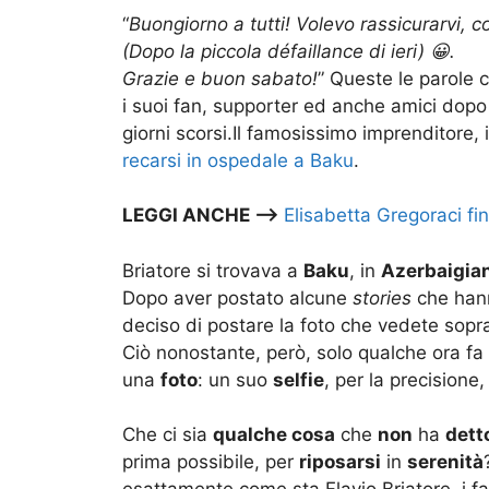
“
Buongiorno a tutti! Volevo rassicurarvi, 
(Dopo la piccola défaillance di ieri) 😀.
Grazie e buon sabato!
” Queste le parole 
i suoi fan, supporter ed anche amici dopo
giorni scorsi.Il famosissimo imprenditore, i
recarsi in ospedale a Baku
.
LEGGI ANCHE –>
Elisabetta Gregoraci fi
Briatore si trovava a
Baku
, in
Azerbaigia
Dopo aver postato alcune
stories
che han
deciso di postare la foto che vedete sopr
Ciò nonostante, però, solo qualche ora fa 
una
foto
: un suo
selfie
, per la precisione
Che ci sia
qualche cosa
che
non
ha
dett
prima possibile, per
riposarsi
in
serenità