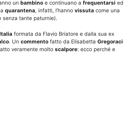
 hanno un
bambino
e continuano a
frequentarsi
ed
la
quarantena
, infatti, l’hanno
vissuta
come una
 e senza tante paturnie).
Italia
formata da Flavio Briatore e dalla sua ex
alco
. Un
commento
fatto da Elisabetta
Gregoraci
atto veramente molto
scalpore
: ecco perché e