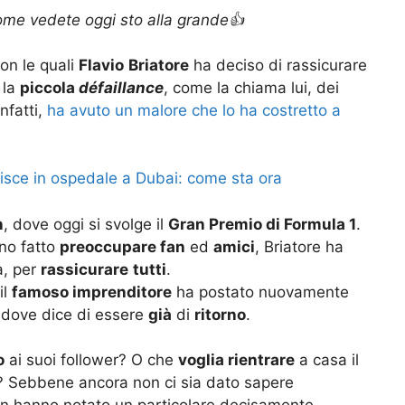
come vedete oggi sto alla grande👍
con le quali
Flavio
Briatore
ha deciso di rassicurare
 la
piccola
défaillance
, come la chiama lui, dei
nfatti,
ha avuto un malore che lo ha costretto a
nisce in ospedale a Dubai: come sta ora
n
, dove oggi si svolge il
Gran Premio di Formula 1
.
no fatto
preoccupare fan
ed
amici
, Briatore ha
a, per
rassicurare
tutti
.
il
famoso imprenditore
ha postato nuovamente
, dove dice di essere
già
di
ritorno
.
o
ai suoi follower? O che
voglia rientrare
a casa il
? Sebbene ancora non ci sia dato sapere