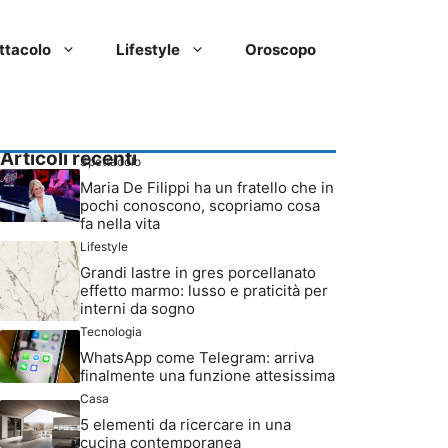
ttacolo
Lifestyle
Oroscopo
Articoli recenti
Spettacolo
Maria De Filippi ha un fratello che in
pochi conoscono, scopriamo cosa
fa nella vita
Lifestyle
Grandi lastre in gres porcellanato
effetto marmo: lusso e praticità per
interni da sogno
Tecnologia
WhatsApp come Telegram: arriva
finalmente una funzione attesissima
Casa
5 elementi da ricercare in una
cucina contemporanea