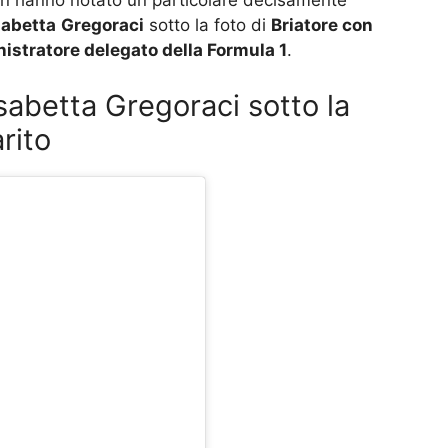
fan hanno notato un particolare decisamente
sabetta
Gregoraci
sotto la foto di
Briatore con
istratore delegato della Formula 1
.
abetta Gregoraci sotto la
rito