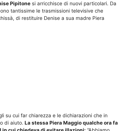
ise Pipitone
si arricchisce di nuovi particolari. Da
sono tantissime le trasmissioni televisive che
chissà, di restituire Denise a sua madre Piera
i su cui far chiarezza e le dichiarazioni che in
o di aiuto.
La stessa Piera Maggio qualche ora fa
in cui chiedeva di evitare illazioni:
“Abbiamo