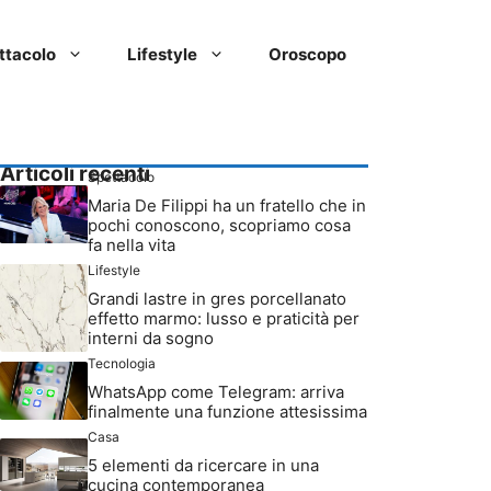
ttacolo
Lifestyle
Oroscopo
Articoli recenti
Spettacolo
Maria De Filippi ha un fratello che in
pochi conoscono, scopriamo cosa
fa nella vita
Lifestyle
Grandi lastre in gres porcellanato
effetto marmo: lusso e praticità per
interni da sogno
Tecnologia
WhatsApp come Telegram: arriva
finalmente una funzione attesissima
Casa
5 elementi da ricercare in una
cucina contemporanea