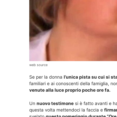
web source
Se per la donna
l’unica pista su cui si s
familiari e ai conoscenti della famiglia, 
venute alla luce proprio poche ore fa.
Un
nuovo testimone
si è fatto avanti e h
questa volta mettendoci la faccia e
firma
svelato
questo pomeriggio durante “Ore