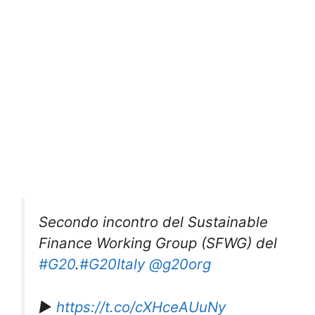
Secondo incontro del Sustainable
Finance Working Group (SFWG) del
#G20
.
#G20Italy
@g20org
▶️
https://t.co/cXHceAUuNy