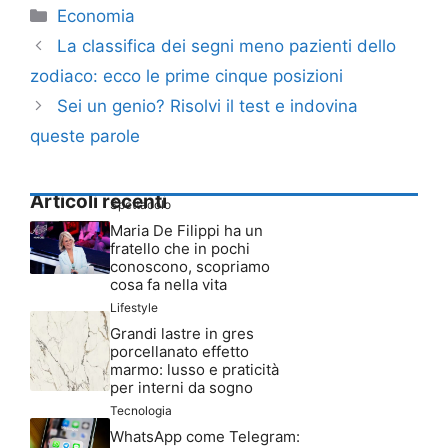
Categorie
Economia
La classifica dei segni meno pazienti dello
zodiaco: ecco le prime cinque posizioni
Sei un genio? Risolvi il test e indovina
queste parole
Articoli recenti
Spettacolo
Maria De Filippi ha un
fratello che in pochi
conoscono, scopriamo
cosa fa nella vita
Lifestyle
Grandi lastre in gres
porcellanato effetto
marmo: lusso e praticità
per interni da sogno
Tecnologia
WhatsApp come Telegram: