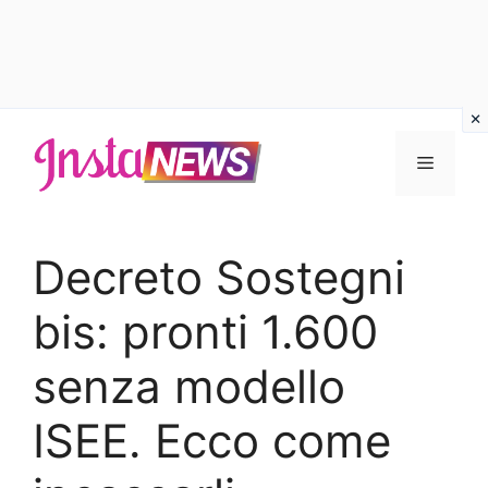
Vai
al
Menu
contenuto
Decreto Sostegni
bis: pronti 1.600
senza modello
ISEE. Ecco come