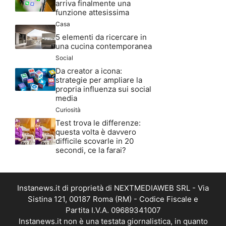
arriva finalmente una
funzione attesissima
Casa
5 elementi da ricercare in
una cucina contemporanea
Social
Da creator a icona:
strategie per ampliare la
propria influenza sui social
media
Curiosità
Test trova le differenze:
questa volta è davvero
difficile scovarle in 20
secondi, ce la farai?
Instanews.it di proprietà di NEXTMEDIAWEB SRL - Via
Sistina 121, 00187 Roma (RM) - Codice Fiscale e
Partita I.V.A. 09689341007
Instanews.it non è una testata giornalistica, in quanto