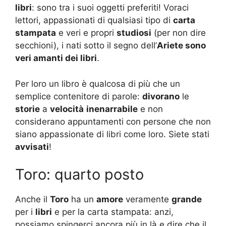
libri
: sono tra i suoi oggetti preferiti! Voraci
lettori, appassionati di qualsiasi tipo di
carta
stampata
e veri e propri
studiosi
(per non dire
secchioni), i nati sotto il segno dell’
Ariete sono
veri amanti dei libri
.
Per loro un libro è qualcosa di più che un
semplice contenitore di parole:
divorano
le
storie
a
velocità
inenarrabile
e non
considerano appuntamenti con persone che non
siano appassionate di libri come loro. Siete stati
avvisati
!
Toro: quarto posto
Anche il
Toro
ha un
amore
veramente
grande
per i
libri
e per la carta stampata: anzi,
possiamo spingerci ancora più in là e dire che il