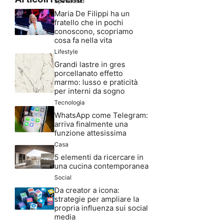
Spettacolo
Maria De Filippi ha un
fratello che in pochi
conoscono, scopriamo
cosa fa nella vita
Lifestyle
Grandi lastre in gres
porcellanato effetto
marmo: lusso e praticità
per interni da sogno
Tecnologia
WhatsApp come Telegram:
arriva finalmente una
funzione attesissima
Casa
5 elementi da ricercare in
una cucina contemporanea
Social
Da creator a icona:
strategie per ampliare la
propria influenza sui social
media