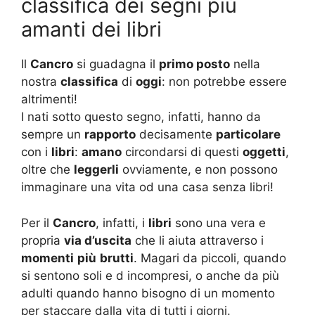
classifica dei segni più
amanti dei libri
Il
Cancro
si guadagna il
primo posto
nella
nostra
classifica
di
oggi
: non potrebbe essere
altrimenti!
I nati sotto questo segno, infatti, hanno da
sempre un
rapporto
decisamente
particolare
con i
libri
:
amano
circondarsi di questi
oggetti
,
oltre che
leggerli
ovviamente, e non possono
immaginare una vita od una casa senza libri!
Per il
Cancro
, infatti, i
libri
sono una vera e
propria
via d’uscita
che li aiuta attraverso i
momenti
più
brutti
. Magari da piccoli, quando
si sentono soli e d incompresi, o anche da più
adulti quando hanno bisogno di un momento
per staccare dalla vita di tutti i giorni.