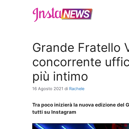
Vai
al
contenuto
Grande Fratello V
concorrente uffici
più intimo
16 Agosto 2021
di
Rachele
Tra poco inizierà la nuova edizione del 
tutti su Instagram