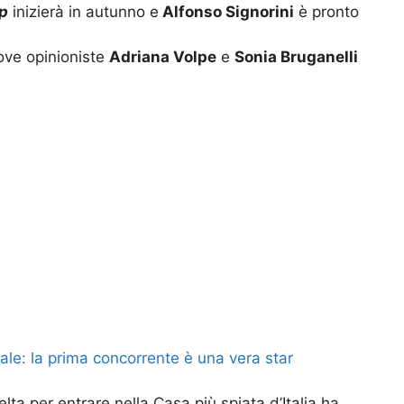
ip
inizierà in autunno e
Alfonso Signorini
è pronto
uove opinioniste
Adriana Volpe
e
Sonia Bruganelli
iale: la prima concorrente è una vera star
lta per entrare nella Casa più spiata d’Italia ha