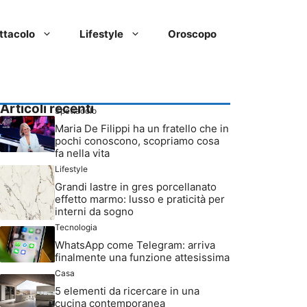
ttacolo
Lifestyle
Oroscopo
Articoli recenti
Spettacolo
Maria De Filippi ha un fratello che in
pochi conoscono, scopriamo cosa
fa nella vita
Lifestyle
Grandi lastre in gres porcellanato
effetto marmo: lusso e praticità per
interni da sogno
Tecnologia
WhatsApp come Telegram: arriva
finalmente una funzione attesissima
Casa
5 elementi da ricercare in una
cucina contemporanea